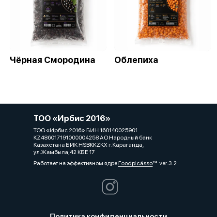
Чёрная Смородина
Облепиха
ТОО «Ирбис 2016»
ТОО «Ирбис 2016» БИН 160140025901
KZ486017191000004258 АО Народный банк
Казахстана БИК HSBKKZKX г. Караганда,
ул.Жамбыла,42 КБЕ 17
Работает на эффективном ядре
Foodpicásso
ver. 3.2
Политика конфиденциальности