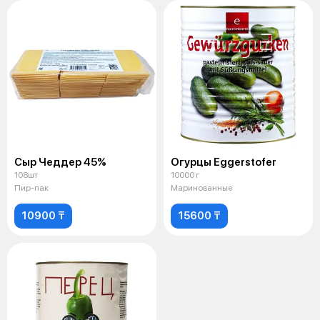
Сыр Чеддер 45%
Огурцы Eggerstofer
108шт
10000 г
Пир-пак
Маринованные
10900 ₸
15600 ₸