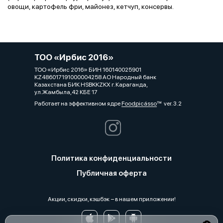
овощи, картофель фри, майонез, кетчуп, консервы.
ТОО «Ирбис 2016»
ТОО «Ирбис 2016» БИН 160140025901
KZ486017191000004258 АО Народный банк
Казахстана БИК HSBKKZKX г. Караганда,
ул.Жамбыла,42 КБЕ 17
Работает на эффективном ядре
Foodpicásso
ver. 3.2
Политика конфиденциальности
Публичная оферта
Акции, скидки, кэшбэк − в нашем приложении!