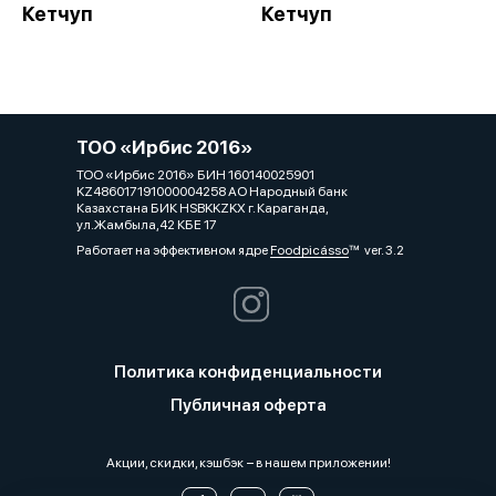
Кетчуп
Кетчуп
ТОО «Ирбис 2016»
ТОО «Ирбис 2016» БИН 160140025901
KZ486017191000004258 АО Народный банк
Казахстана БИК HSBKKZKX г. Караганда,
ул.Жамбыла,42 КБЕ 17
Работает на эффективном ядре
Foodpicásso
ver. 3.2
Политика конфиденциальности
Публичная оферта
Акции, скидки, кэшбэк − в нашем приложении!