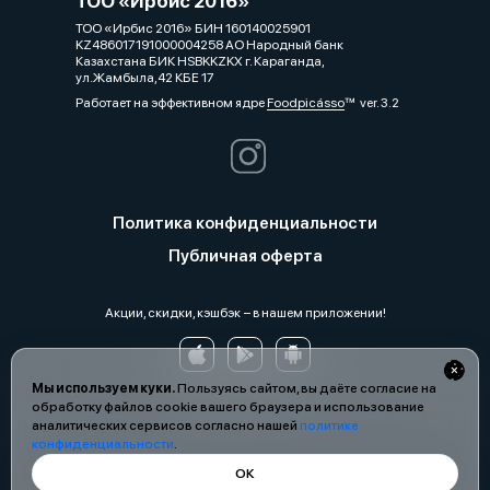
ТОО «Ирбис 2016»
ТОО «Ирбис 2016» БИН 160140025901
KZ486017191000004258 АО Народный банк
Казахстана БИК HSBKKZKX г. Караганда,
ул.Жамбыла,42 КБЕ 17
Работает на эффективном ядре
Foodpicásso
ver. 3.2
Политика конфиденциальности
Публичная оферта
Акции, скидки, кэшбэк − в нашем приложении!
Мы используем куки.
Пользуясь сайтом, вы даёте согласие на
обработку файлов cookie вашего браузера и использование
аналитических сервисов согласно нашей
политике
конфиденциальности
.
ОК