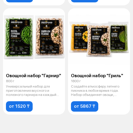
Овощной набор "Гарнир"
Овощной набор "Гриль"
800 г
1800 г
Универсальный набор для
Создайте атмосферу летнего
приготовления вкусного и
пикника в любое время года.
полезного гарнира на каждый
Набор объединяет овощи,
день. Сочетан
которые иде
от 1520 ₸
от 5867 ₸