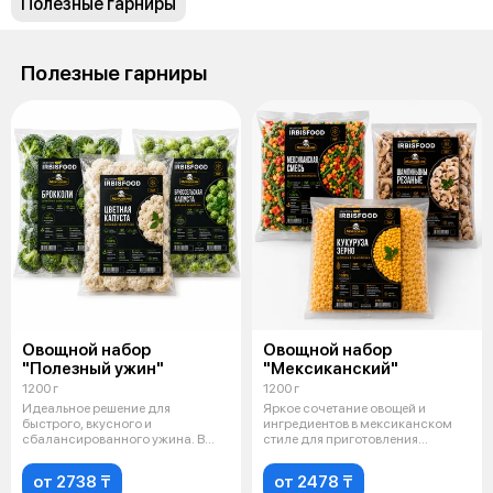
Полезные гарниры
Полезные гарниры
Овощной набор
Овощной набор
"Полезный ужин"
"Мексиканский"
1200 г
1200 г
Идеальное решение для
Яркое сочетание овощей и
быстрого, вкусного и
ингредиентов в мексиканском
сбалансированного ужина. В
стиле для приготовления
набор входят отборны
насыщенных и
от 2738 ₸
от 2478 ₸