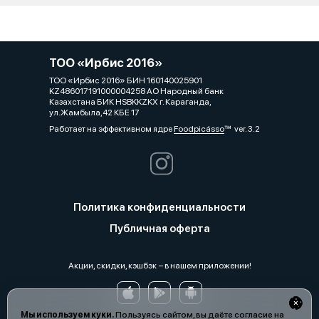
ТОО «Ирбис 2016»
ТОО «Ирбис 2016» БИН 160140025901
KZ486017191000004258 АО Народный банк
Казахстана БИК HSBKKZKX г. Караганда,
ул.Жамбыла,42 КБЕ 17
Работает на эффективном ядре
Foodpicásso
ver. 3.2
Политика конфиденциальности
Публичная оферта
Акции, скидки, кэшбэк − в нашем приложении!
Мы используем куки.
Пользуясь сайтом, вы даёте согласие на